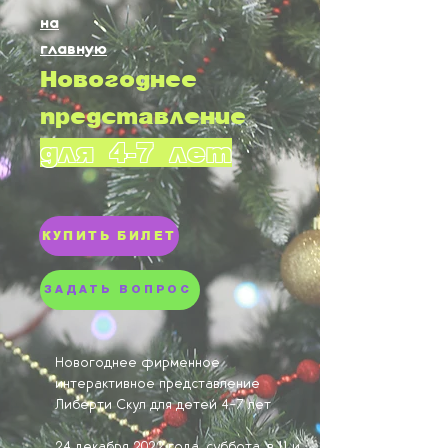
на
главную
Новогоднее
представление
для 4-7 лет
КУПИТЬ БИЛЕТ
ЗАДАТЬ ВОПРОС
Новогоднее фирменное
интерактивное представление
Либерти Скул для детей 4-7 лет
24 декабря 2022 года, суббота, в 11 и