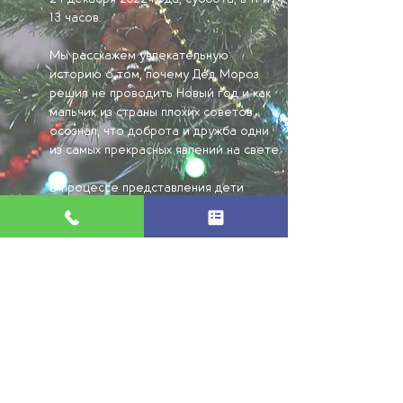
13 часов.
Мы расскажем увлекательную
историю о том, почему Дед Мороз
решил не проводить Новый год и как
мальчик из страны плохих советов
осознал, что доброта и дружба одни
из самых прекрасных явлений на свете.
В процессе представления дети
являются полноценными участниками
повествования.
Наличие билетов крайне ограничено!
1 750 рублей/билет
(+ полезный подарок и фотографии)
Длительность 1 час + фотосессия с
персонажами