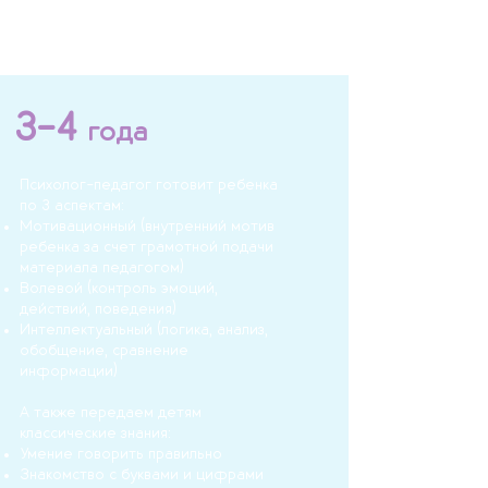
Подходит детям разных
возрастов:
3-4
года
Психолог-педагог готовит ребенка
по 3 аспектам:
Мотивационный (внутренний мотив
ребенка за счет грамотной подачи
материала педагогом)
Волевой (контроль эмоций,
действий, поведения)
Интеллектуальный (логика, анализ,
обобщение, сравнение
информации)
А также передаем детям
классические знания:
У
мение говорить правильно
Знакомство с буквами и цифрами