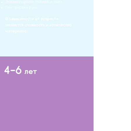
Элементарное чтение и счет
Постановка руки
В зависимости от возраста
меняется сложность и количество
материала
4-6
лет
Психолог-педагог готовит ребенка по 3
аспектам:
Мотивационный (внутренний мотив
ребенка за счет грамотной подачи
материала педагогом)
Волевой (контроль эмоций, действий,
поведения)
Интеллектуальный (логика, анализ,
обобщение, сравнение информации)