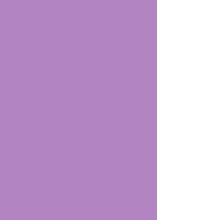
С 4 лет можно начать заниматься еще и
с логопедом постановкой звуков и
дополнить эти занятия
классическими
знаниями:
У
мением говорить правильно
Укрепить знакомство с буквами и
цифрами
Освоить элементарное чтение и счет в
пределах 5-10
Нучиться держать карандаш и ножницы
правильно
В зависимости от возраста меняется
сложность и количество материала