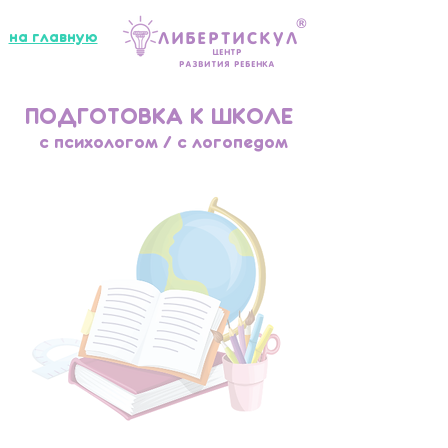
®
на главную
ЛибертиСкул
центр
развития ребенка
ПОДГОТОВКА К ШКОЛЕ
с психологом / с логопедом