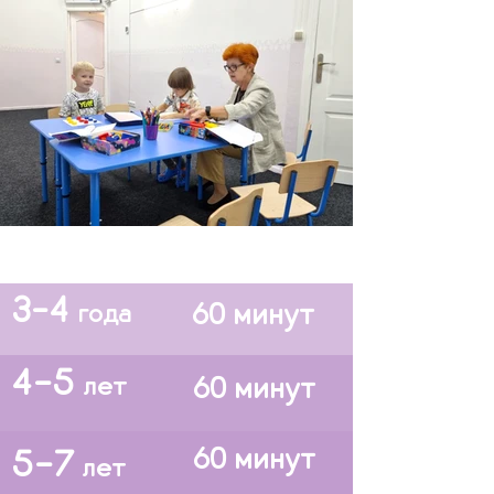
Сколько длятся занятия:
3-4
60 минут
года
4-5
лет
60 минут
60 минут
5-7
лет