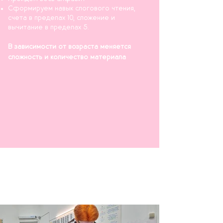
Сформируем навык слогового чтения,
счета в пределах 10, сложение и
вычитание в пределах 5.
В зависимости от возраста меняется
сложность и количество материала
Посмотрите фотографии с
занятий
(учитывайте, что у нас несколько
педагогов):