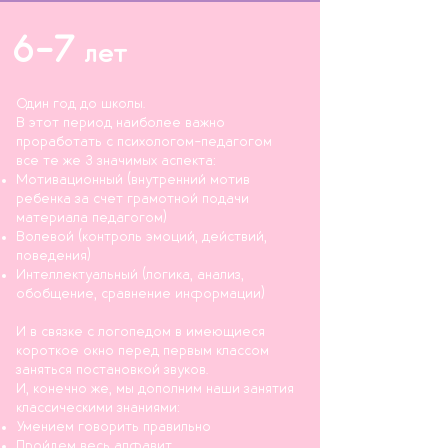
6-7
лет
Один год до школы.
В этот период наиболее важно
проработать с психологом-педагогом
все те же 3 значимых аспекта:
Мотивационный (внутренний мотив
ребенка за счет грамотной подачи
материала педагогом)
Волевой (контроль эмоций, действий,
поведения)
Интеллектуальный (логика, анализ,
обобщение, сравнение информации)
И в связке с логопедом в имеющиеся
короткое окно перед первым классом
заняться постановкой звуков.
И, конечно же, мы дополним наши занятия
классическими знаниями:
У
мением говорить правильно
Пройдем весь алфавит